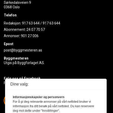
Sørkedalsveien 9
0368 Oslo
Telefon
Redaksjon:
917 63 644
/
917 63 644
Abonnement:
24 07 70 57
Annonser:
901 27 006
Epost
post@byggmesteren.as
Byggmesteren
Utgis på Byggforlaget AS.
Følg oss på Facebook
Få med deg det siste innen byggebransjen
Dine valg:
Informasjonskapsler og personvern
For å gi deg relevante annonser på vårt nettsted bruker vi
informasjon fra ditt besøk på vårt nettsted. Du kan reservere
deg mot dette under "Innstillinger".