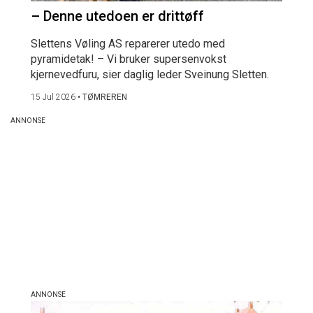
– Denne utedoen er drittøff
Slettens Vøling AS reparerer utedo med
pyramidetak! – Vi bruker supersenvokst
kjernevedfuru, sier daglig leder Sveinung Sletten.
15 Jul 2026
•
TØMREREN