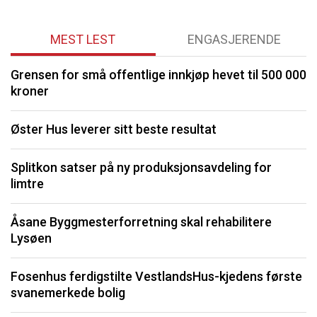
MEST LEST
ENGASJERENDE
Grensen for små offentlige innkjøp hevet til 500 000
P
kroner
S
Øster Hus leverer sitt beste resultat
O
Splitkon satser på ny produksjonsavdeling for
limtre
S
fo
Åsane Byggmesterforretning skal rehabilitere
Lysøen
K
Fosenhus ferdigstilte VestlandsHus-kjedens første
F
svanemerkede bolig
b