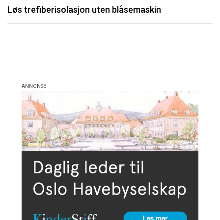
Løs trefiberisolasjon uten blåsemaskin
Li
må