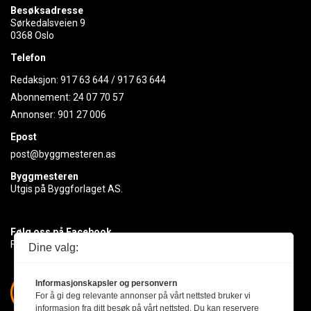
Besøksadresse
Sørkedalsveien 9
0368 Oslo
Telefon
Redaksjon:
917 63 644
/
917 63 644
Abonnement:
24 07 70 57
Annonser:
901 27 006
Epost
post@byggmesteren.as
Byggmesteren
Utgis på Byggforlaget AS.
Følg oss på Facebook
Få med deg det siste innen byggebransjen
Dine valg:
Informasjonskapsler og personvern
For å gi deg relevante annonser på vårt nettsted bruker vi
informasjon fra ditt besøk på vårt nettsted. Du kan reservere