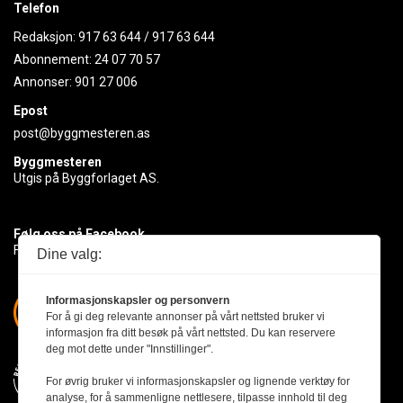
Telefon
Redaksjon:
917 63 644
/
917 63 644
Abonnement:
24 07 70 57
Annonser:
901 27 006
Epost
post@byggmesteren.as
Byggmesteren
Utgis på Byggforlaget AS.
Følg oss på Facebook
Få med deg det siste innen byggebransjen
Dine valg:
Informasjonskapsler og personvern
For å gi deg relevante annonser på vårt nettsted bruker vi
informasjon fra ditt besøk på vårt nettsted. Du kan reservere
deg mot dette under "Innstillinger".
For øvrig bruker vi informasjonskapsler og lignende verktøy for
analyse, for å sammenligne nettlesere, tilpasse innhold til deg