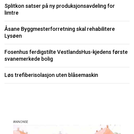
Splitkon satser på ny produksjonsavdeling for
limtre
S
fo
Åsane Byggmesterforretning skal rehabilitere
Lysøen
K
Fosenhus ferdigstilte VestlandsHus-kjedens første
F
svanemerkede bolig
b
Løs trefiberisolasjon uten blåsemaskin
Li
må