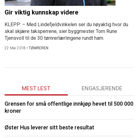
Gir viktig kunnskap videre
KLEPP: – Med Lindefjeldvinkelen ser du nøyaktig hvor du
skal skjære taksperrene, sier byggmester Tom Rune
Tjensvoll til de 30 tømrerlærlingene rundt ham.
22 Mai 2018
•
TØMREREN
MEST LEST
ENGASJERENDE
Grensen for små offentlige innkjøp hevet til 500 000
P
kroner
S
Øster Hus leverer sitt beste resultat
O