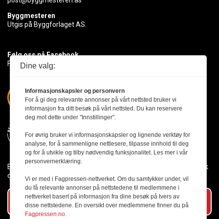
post@byggmesteren.as
Byggmesteren
Utgis på Byggforlaget AS.
Følg oss på Facebook
Få med deg det siste innen byggebransjen
Dine valg:
Informasjonskapsler og personvern
For å gi deg relevante annonser på vårt nettsted bruker vi
informasjon fra ditt besøk på vårt nettsted. Du kan reservere
deg mot dette under "Innstillinger".
For øvrig bruker vi informasjonskapsler og lignende verktøy for
analyse, for å sammenligne nettlesere, tilpasse innhold til deg
og for å utvikle og tilby nødvendig funksjonalitet. Les mer i vår
personvernerklæring.
Byggmesteren følger Vær Varsom-plakaten og presseetikken slik
den er nedfelt i Redaktørplakaten.
Vi er med i Fagpressen-nettverket. Om du samtykker under, vil
du få relevante annonser på nettstedene til medlemmene i
nettverket basert på informasjon fra dine besøk på tvers av
Abonner på vårt nyhetsbrev
disse nettstedene. En oversikt over medlemmene finner du på
Fagpressen.no.