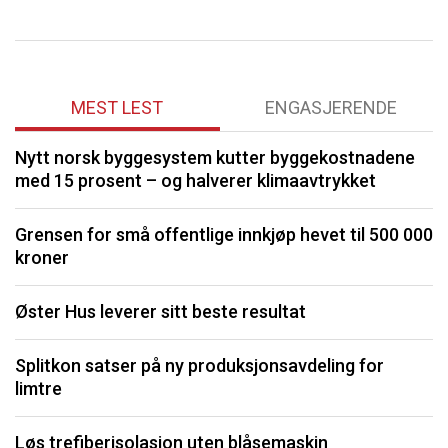
MEST LEST
ENGASJERENDE
Nytt norsk byggesystem kutter byggekostnadene
O
med 15 prosent – og halverer klimaavtrykket
K
Grensen for små offentlige innkjøp hevet til 500 000
kroner
I
Øster Hus leverer sitt beste resultat
S
Splitkon satser på ny produksjonsavdeling for
U
limtre
P
Løs trefiberisolasjon uten blåsemaskin