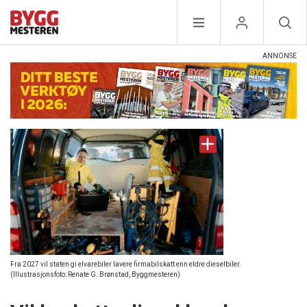
Fra 2027 vil staten gi elvarebiler lavere firmabilskatt enn eldre dieselbiler.
(Illustrasjonsfoto: Renate G. Brønstad, Byggmesteren)