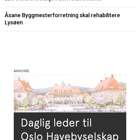
Li
Åsane Byggmesterforretning skal rehabilitere
må
Lysøen