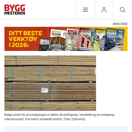
Bakgrunnen for prisnedgangen er bedre råvaretilgang i markedet og prisnedgang
internasjonalt. Fortsatt er markedet volatilt. (Foto: Optimera)