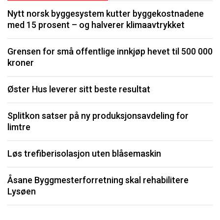
Nytt norsk byggesystem kutter byggekostnadene
O
med 15 prosent – og halverer klimaavtrykket
K
Grensen for små offentlige innkjøp hevet til 500 000
kroner
I
Øster Hus leverer sitt beste resultat
S
Splitkon satser på ny produksjonsavdeling for
U
limtre
P
Løs trefiberisolasjon uten blåsemaskin
Li
Åsane Byggmesterforretning skal rehabilitere
må
Lysøen