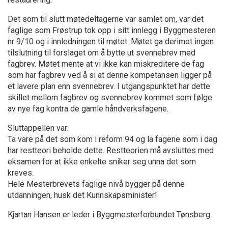
Det som til slutt møtedeltagerne var samlet om, var det
faglige som Frøstrup tok opp i sitt innlegg i Byggmesteren
nr 9/10 og i innledningen til møtet. Møtet ga derimot ingen
tilslutning til forslaget om å bytte ut svennebrev med
fagbrev. Møtet mente at vi ikke kan miskreditere de fag
som har fagbrev ved å si at denne kompetansen ligger på
et lavere plan enn svennebrev. I utgangspunktet har dette
skillet mellom fagbrev og svennebrev kommet som følge
av nye fag kontra de gamle håndverksfagene.
Sluttappellen var:
Ta vare på det som kom i reform 94 og la fagene som i dag
har restteori beholde dette. Restteorien må avsluttes med
eksamen for at ikke enkelte sniker seg unna det som
kreves.
Hele Mesterbrevets faglige nivå bygger på denne
utdanningen, husk det Kunnskapsminister!
Kjartan Hansen er leder i Byggmesterforbundet Tønsberg