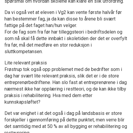
spørsmål om hvordan skolene kan klare en slik utfordring.
Da vi også vet at eleven i Vg2 kan vente første halvår før
han bestemmer fag, ja da kan disse to årene bli svært
fattige på det faget han/hun velger.
For de fag som fra før har tilleggsteori i bedriftsdelen og
som nå skal få dette innbakt i skoletiden der det er overfylt
fra før, må det medføre en stor reduksjon i
sluttkompetansen.
Lite relevant praksis
Frøstrup tok også opp problemet med de bedrifter som i
dag har svært lite relevant praksis, slik det er i de store
entreprenørbedriftene. Han slo fast at entreprenørene i dag
nærmest ikke har opplæring i restteori, og de kan ikke tilby
praksis i rehabilitering. Hva med dem etter
kunnskapsløftet?
Det var enighet i at det også i dag på landsbasis er store
forskjeller i gjennomføring på dette punktet, men verre blir
det samtidig med at 50 % av all bygging er rehabilitering og
restaurering.