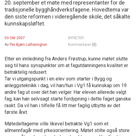
20. september et møte med representanter for de
tradisjonelle bygghåndverksfagene. Hovedtema var
den siste reformen i videregående skole, det såkalte
kunnskapsløftet.
03 Okt 2007
NYHETER
Av
Per Bjørn Lotherington
Kommentarer
(0)
Etter en innledning fra Anders Frøstrup, kunne møtet slutte
seg til hans synspunkter om at fagutdanningens kvalitet er
betraktelig redusert.
Tar vi utgangspunkt i en elev som starter i Bygg og
anleggsteknikk i dag, vil han/hun i Vg1 få kunnskap om 19
andre fag ut over det han velger. Har eleven allerede valgt
fag, kan han selvsagt starte fordypning i dette faget ganske
raskt. Da vil han i tilfelle få litt mer faglig utbytte av det
første året.
Møtedeltagerne ville likevel betrakte Vg1 som et
allmennfagår med yrkesorientering. Møtet stilte også store