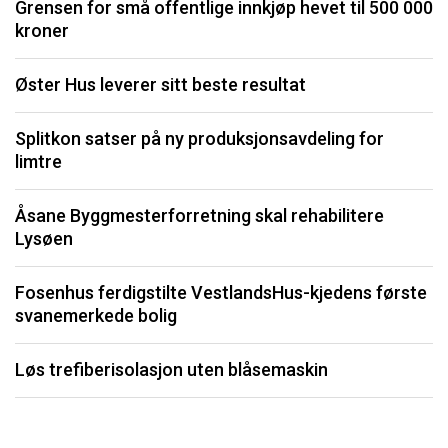
Grensen for små offentlige innkjøp hevet til 500 000
P
kroner
S
Øster Hus leverer sitt beste resultat
O
Splitkon satser på ny produksjonsavdeling for
limtre
S
fo
Åsane Byggmesterforretning skal rehabilitere
Lysøen
K
Fosenhus ferdigstilte VestlandsHus-kjedens første
F
svanemerkede bolig
b
Løs trefiberisolasjon uten blåsemaskin
Li
må