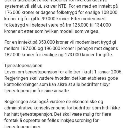
systemet vil slå ut, skriver NTB. For en med en inntekt på
176.000 kroner er dagens folketrygd for enslige 108.000
kroner og for gifte 99.000 kroner. Etter modernisert
folketrygd vil beløpet være på fra 125.000 til 134.000
kroner alt etter som hvilken modell som velges.
For en inntekt på 353.000 kroner vil modernisert trygd gi
mellom 187.000 og 196.000 kroner i pensjon mot dagens
182.000 kroner for enslige og 173.000 kroner for gifte.
Tjenestepensjonen
Loven om tjenestepensjon for alle trer i kraft 1. januar 2006.
Regjeringen skal vurdere hvordan det kan etableres gode
kontrollordninger som kan sikre at alle bedrifter tilbyr
tjenestepensjon for sine ansatte.
Regjeringen skal også vurdere de økonomiske og
administrative konsekvensene for bedrifter som hittil ikke
har hatt tjenestepensjon. Det skal være mulig for flere
foretak å opprette en felles innkjøpsordning for
tjenestepensjoner.