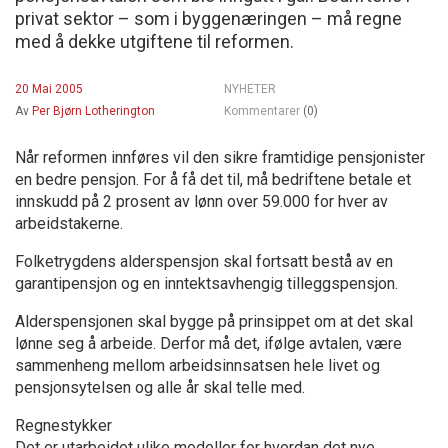
privat sektor – som i byggenæringen – må regne
med å dekke utgiftene til reformen.
20 Mai 2005
NYHETER
Av
Per Bjørn Lotherington
Kommentarer
(0)
Når reformen innføres vil den sikre framtidige pensjonister
en bedre pensjon. For å få det til, må bedriftene betale et
innskudd på 2 prosent av lønn over 59.000 for hver av
arbeidstakerne.
Folketrygdens alderspensjon skal fortsatt bestå av en
garantipensjon og en inntektsavhengig tilleggspensjon.
Alderspensjonen skal bygge på prinsippet om at det skal
lønne seg å arbeide. Derfor må det, ifølge avtalen, være
sammenheng mellom arbeidsinnsatsen hele livet og
pensjonsytelsen og alle år skal telle med.
Regnestykker
Det er utarbeidet ulike modeller for hvordan det nye