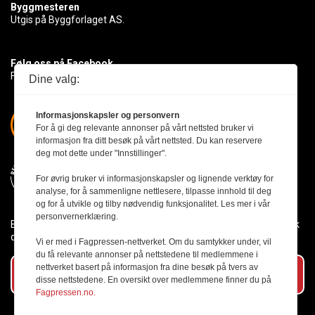
Byggmesteren
Utgis på Byggforlaget AS.
Følg oss på Facebook
Få med deg det siste innen byggebransjen
Dine valg:
Informasjonskapsler og personvern
For å gi deg relevante annonser på vårt nettsted bruker vi
informasjon fra ditt besøk på vårt nettsted. Du kan reservere
deg mot dette under "Innstillinger".
For øvrig bruker vi informasjonskapsler og lignende verktøy for
analyse, for å sammenligne nettlesere, tilpasse innhold til deg
og for å utvikle og tilby nødvendig funksjonalitet. Les mer i vår
personvernerklæring.
Byggmesteren følger Vær Varsom-plakaten og presseetikken slik
den er nedfelt i Redaktørplakaten.
Vi er med i Fagpressen-nettverket. Om du samtykker under, vil
du få relevante annonser på nettstedene til medlemmene i
nettverket basert på informasjon fra dine besøk på tvers av
Abonner på vårt nyhetsbrev
disse nettstedene. En oversikt over medlemmene finner du på
Fagpressen.no.