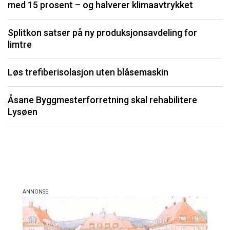
med 15 prosent – og halverer klimaavtrykket
S
fo
Splitkon satser på ny produksjonsavdeling for
limtre
K
Løs trefiberisolasjon uten blåsemaskin
F
b
Åsane Byggmesterforretning skal rehabilitere
Lysøen
Li
må