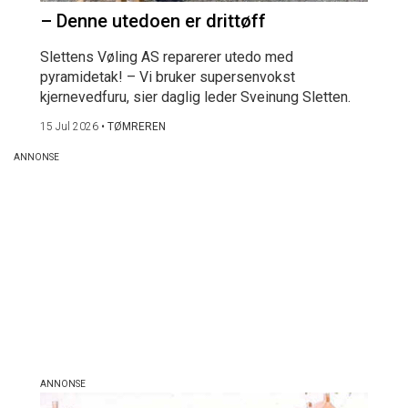
– Denne utedoen er drittøff
Slettens Vøling AS reparerer utedo med
pyramidetak! – Vi bruker supersenvokst
kjernevedfuru, sier daglig leder Sveinung Sletten.
15 Jul 2026
•
TØMREREN