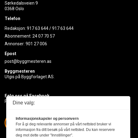
Sørkedalsveien 9
0368 Oslo
Telefon
Redaksjon:
917 63 644
/
917 63 644
Abonnement:
24 07 70 57
Annonser:
901 27 006
Epost
post@byggmesteren.as
Byggmesteren
Utgis på Byggforlaget AS.
Følg oss på Facebook
Få med deg det siste innen byggebransjen
Dine valg:
Informasjonskapsler og personvern
For å gi deg relevante annonser på vårt nettsted bruker vi
informasjon fra ditt besøk på vårt nettsted. Du kan reservere
deg mot dette under "Innstillinger".