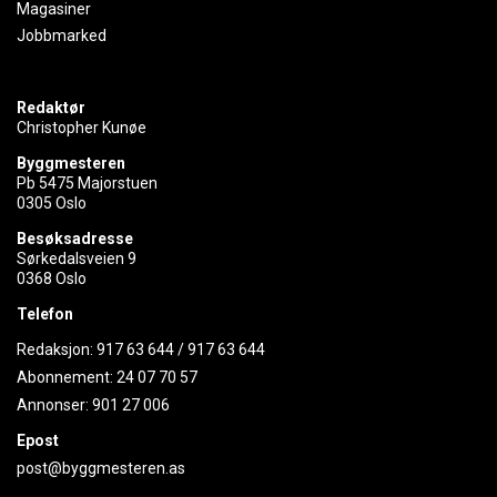
Magasiner
Jobbmarked
Redaktør
Christopher Kunøe
Byggmesteren
Pb 5475 Majorstuen
0305 Oslo
Besøksadresse
Sørkedalsveien 9
0368 Oslo
Telefon
Redaksjon:
917 63 644
/
917 63 644
Abonnement:
24 07 70 57
Annonser:
901 27 006
Epost
post@byggmesteren.as