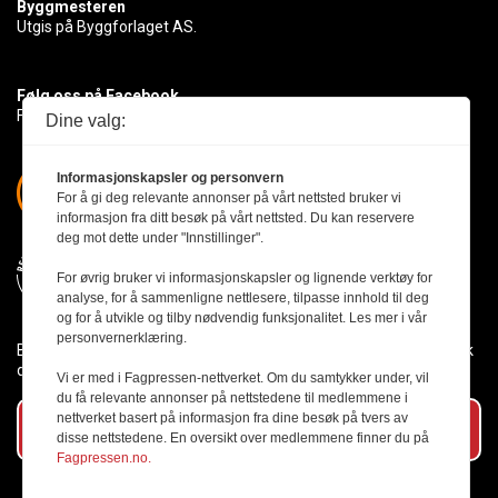
Byggmesteren
Utgis på Byggforlaget AS.
Følg oss på Facebook
Få med deg det siste innen byggebransjen
Dine valg:
Informasjonskapsler og personvern
For å gi deg relevante annonser på vårt nettsted bruker vi
informasjon fra ditt besøk på vårt nettsted. Du kan reservere
deg mot dette under "Innstillinger".
For øvrig bruker vi informasjonskapsler og lignende verktøy for
analyse, for å sammenligne nettlesere, tilpasse innhold til deg
og for å utvikle og tilby nødvendig funksjonalitet. Les mer i vår
personvernerklæring.
Byggmesteren følger Vær Varsom-plakaten og presseetikken slik
den er nedfelt i Redaktørplakaten.
Vi er med i Fagpressen-nettverket. Om du samtykker under, vil
du få relevante annonser på nettstedene til medlemmene i
nettverket basert på informasjon fra dine besøk på tvers av
Abonner på vårt nyhetsbrev
disse nettstedene. En oversikt over medlemmene finner du på
Fagpressen.no.