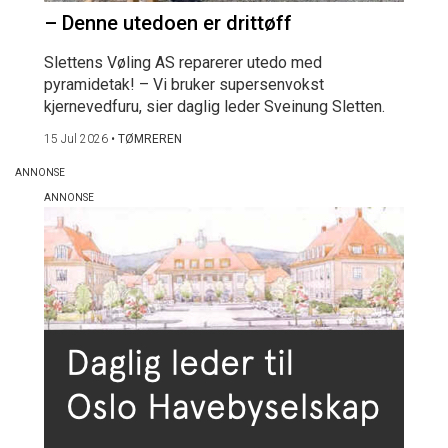
– Denne utedoen er drittøff
Slettens Vøling AS reparerer utedo med
pyramidetak! – Vi bruker supersenvokst
kjernevedfuru, sier daglig leder Sveinung Sletten.
15 Jul 2026
•
TØMREREN