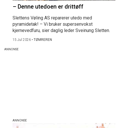
– Denne utedoen er drittøff
Slettens Vøling AS reparerer utedo med
pyramidetak! – Vi bruker supersenvokst
kjernevedfuru, sier daglig leder Sveinung Sletten.
15 Jul 2026
•
TØMREREN