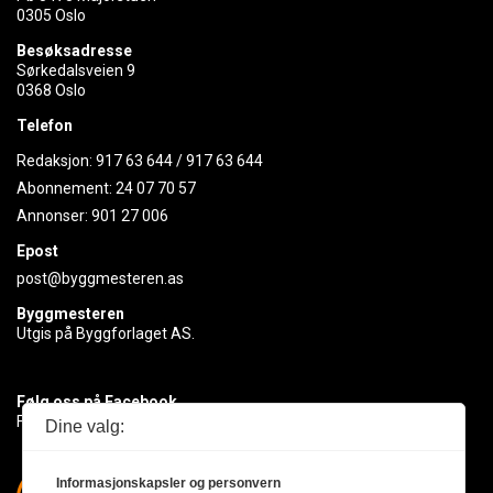
0305 Oslo
Besøksadresse
Sørkedalsveien 9
0368 Oslo
Telefon
Redaksjon:
917 63 644
/
917 63 644
Abonnement:
24 07 70 57
Annonser:
901 27 006
Epost
post@byggmesteren.as
Byggmesteren
Utgis på Byggforlaget AS.
Følg oss på Facebook
Få med deg det siste innen byggebransjen
Dine valg:
Informasjonskapsler og personvern