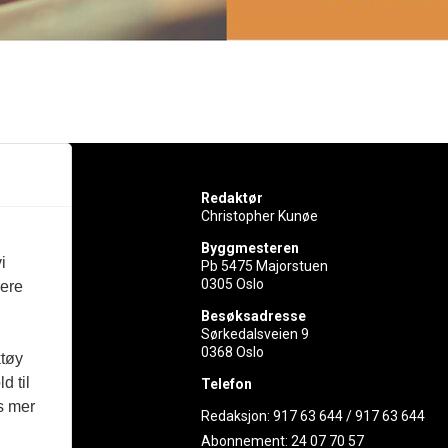
Redaktør
Christopher Kunøe
Byggmesteren
i
Pb 5475 Majorstuen
0305 Oslo
vere
rer
Besøksadresse
Sørkedalsveien 9
ed
0368 Oslo
ktøy
d til
Telefon
es mer
Redaksjon:
917 63 644
/
917 63 644
Abonnement:
24 07 70 57