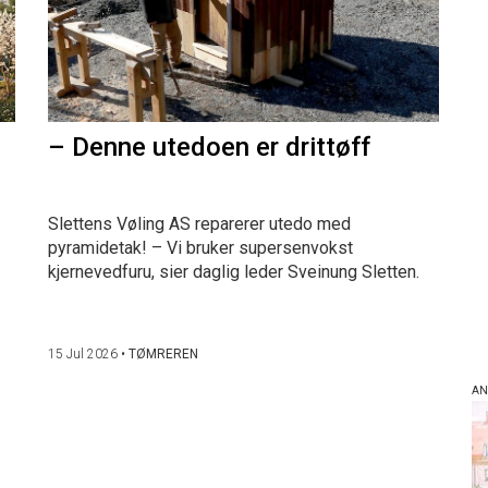
– Denne utedoen er drittøff
Slettens Vøling AS reparerer utedo med
pyramidetak! – Vi bruker supersenvokst
kjernevedfuru, sier daglig leder Sveinung Sletten.
15 Jul 2026
•
TØMREREN