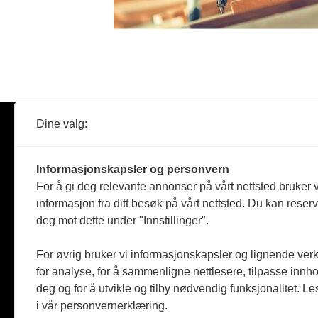
Dine valg:
Abonner
Nyheter
Tømreren
Informasjonskapsler og personvern
Reportasje
For å gi deg relevante annonser på vårt nettsted bruker v
Produkter
informasjon fra ditt besøk på vårt nettsted. Du kan reser
Kommenta
deg mot dette under "Innstillinger".
Magasiner
Jobbmark
For øvrig bruker vi informasjonskapsler og lignende ver
for analyse, for å sammenligne nettlesere, tilpasse innhol
deg og for å utvikle og tilby nødvendig funksjonalitet. L
i vår personvernerklæring.