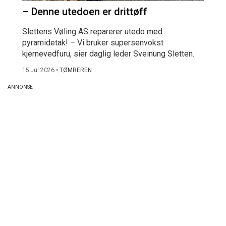
– Denne utedoen er drittøff
Slettens Vøling AS reparerer utedo med
pyramidetak! – Vi bruker supersenvokst
kjernevedfuru, sier daglig leder Sveinung Sletten.
15 Jul 2026
•
TØMREREN