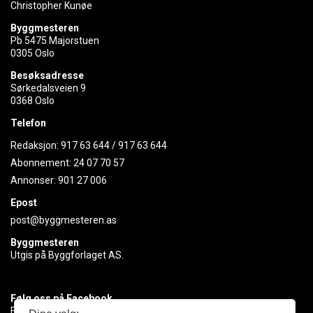
Christopher Kunøe
Byggmesteren
Pb 5475 Majorstuen
0305 Oslo
Besøksadresse
Sørkedalsveien 9
0368 Oslo
Telefon
Redaksjon:
917 63 644
/
917 63 644
Abonnement:
24 07 70 57
Annonser:
901 27 006
Epost
post@byggmesteren.as
Byggmesteren
Utgis på Byggforlaget AS.
Følg oss på Facebook
Få med deg det siste innen byggebransjen