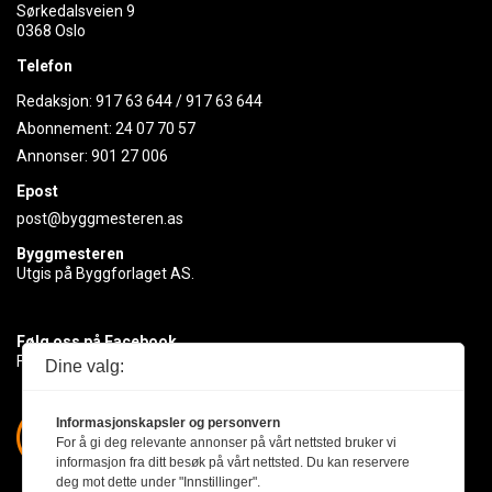
Sørkedalsveien 9
0368 Oslo
Telefon
Redaksjon:
917 63 644
/
917 63 644
Abonnement:
24 07 70 57
Annonser:
901 27 006
Epost
post@byggmesteren.as
Byggmesteren
Utgis på Byggforlaget AS.
Følg oss på Facebook
Få med deg det siste innen byggebransjen
Dine valg:
Informasjonskapsler og personvern
For å gi deg relevante annonser på vårt nettsted bruker vi
informasjon fra ditt besøk på vårt nettsted. Du kan reservere
deg mot dette under "Innstillinger".