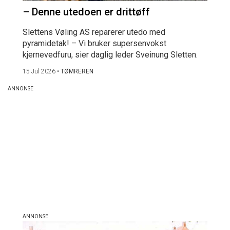
– Denne utedoen er drittøff
Slettens Vøling AS reparerer utedo med
pyramidetak! – Vi bruker supersenvokst
kjernevedfuru, sier daglig leder Sveinung Sletten.
15 Jul 2026
•
TØMREREN