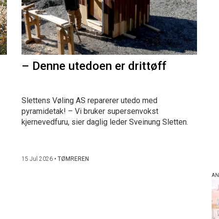
– Denne utedoen er drittøff
Slettens Vøling AS reparerer utedo med
pyramidetak! – Vi bruker supersenvokst
kjernevedfuru, sier daglig leder Sveinung Sletten.
15 Jul 2026
•
TØMREREN