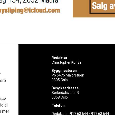
Redaktør
Christopher Kunøe
Byggmesteren
i
Pb 5475 Majorstuen
0305 Oslo
vere
rer
Besøksadresse
Sørkedalsveien 9
ed
0368 Oslo
ktøy
d til
Telefon
es mer
Redaksjon:
917 63 644
/
917 63 644