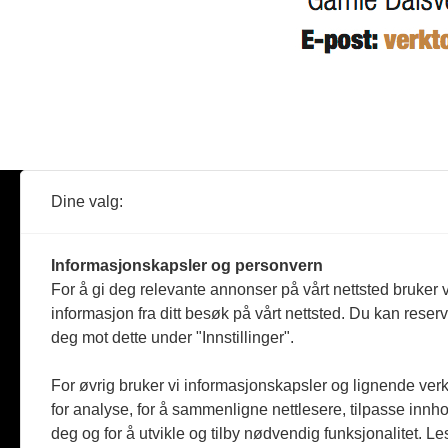
Dine valg:
Abonner
Nyheter
Tømreren
Informasjonskapsler og personvern
Reportasje
For å gi deg relevante annonser på vårt nettsted bruker v
Produkter
informasjon fra ditt besøk på vårt nettsted. Du kan reser
Kommenta
deg mot dette under "Innstillinger".
Magasiner
Jobbmark
For øvrig bruker vi informasjonskapsler og lignende ver
for analyse, for å sammenligne nettlesere, tilpasse innhol
deg og for å utvikle og tilby nødvendig funksjonalitet. L