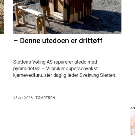
– Denne utedoen er drittøff
Slettens Vøling AS reparerer utedo med
pyramidetak! – Vi bruker supersenvokst
kjernevedfuru, sier daglig leder Sveinung Sletten.
15 Jul 2026
•
TØMREREN