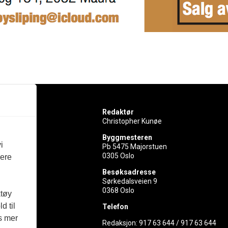
Redaktør
Christopher Kunøe
Byggmesteren
i
Pb 5475 Majorstuen
0305 Oslo
vere
rer
Besøksadresse
Sørkedalsveien 9
ed
0368 Oslo
ktøy
d til
Telefon
es mer
Redaksjon:
917 63 644
/
917 63 644