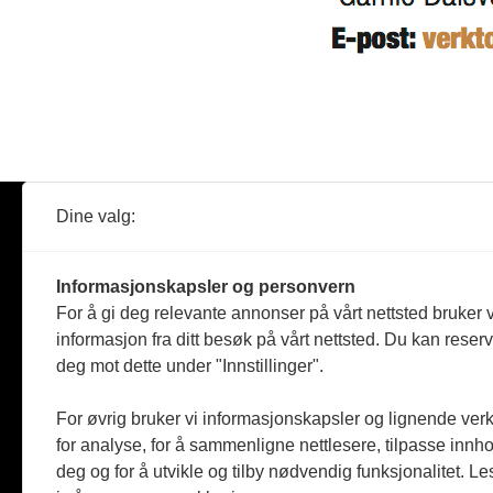
Dine valg:
Abonner
Nyheter
Tømreren
Informasjonskapsler og personvern
Reportasje
For å gi deg relevante annonser på vårt nettsted bruker v
Produkter
informasjon fra ditt besøk på vårt nettsted. Du kan reser
Kommenta
deg mot dette under "Innstillinger".
Magasiner
Jobbmark
For øvrig bruker vi informasjonskapsler og lignende ver
for analyse, for å sammenligne nettlesere, tilpasse innhol
deg og for å utvikle og tilby nødvendig funksjonalitet. L