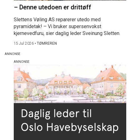
– Denne utedoen er drittøff
Slettens Vøling AS reparerer utedo med
pyramidetak! – Vi bruker supersenvokst
kjernevedfuru, sier daglig leder Sveinung Sletten.
15 Jul 2026
•
TØMREREN