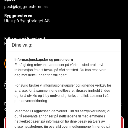
post@byggmesteren.as
Byggmesteren
Utgis på Byggforlaget AS.
Følg oss på Facebook
Få med deg det siste innen byggebransjen
Dine valg:
Informasjonskapsler og personvern
For å gi deg relevante annonser på vårt nettsted bruker vi
informasjon fra ditt besøk på vårt nettsted. Du kan reservere
deg mot dette under "Innstillinger".
For øvrig bruker vi informasjonskapsler og lignende verktøy for
analyse, for å sammenligne nettlesere, tilpasse innhold til deg
og for å utvikle og tilby nødvendig funksjonalitet. Les mer i vår
personvernerklæring.
Byggmesteren følger Vær Varsom-plakaten og presseetikken slik
den er nedfelt i Redaktørplakaten.
Vi er med i Fagpressen-nettverket. Om du samtykker under, vil
du få relevante annonser på nettstedene til medlemmene i
nettverket basert på informasjon fra dine besøk på tvers av
Abonner på vårt nyhetsbrev
disse nettstedene. En oversikt over medlemmene finner du på