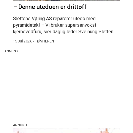
– Denne utedoen er drittøff
Slettens Vøling AS reparerer utedo med
pyramidetak! – Vi bruker supersenvokst
kjernevedfuru, sier daglig leder Sveinung Sletten.
15 Jul 2026
•
TØMREREN