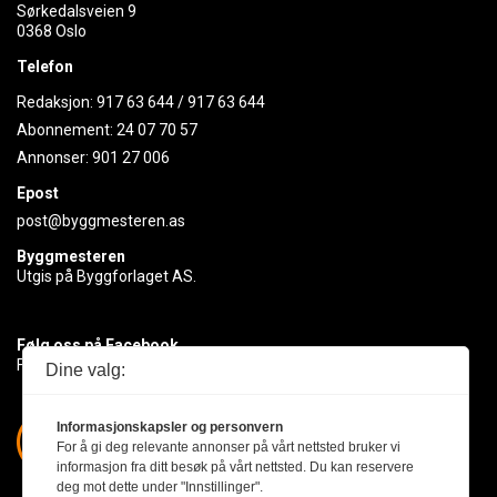
Sørkedalsveien 9
0368 Oslo
Telefon
Redaksjon:
917 63 644
/
917 63 644
Abonnement:
24 07 70 57
Annonser:
901 27 006
Epost
post@byggmesteren.as
Byggmesteren
Utgis på Byggforlaget AS.
Følg oss på Facebook
Få med deg det siste innen byggebransjen
Dine valg:
Informasjonskapsler og personvern
For å gi deg relevante annonser på vårt nettsted bruker vi
informasjon fra ditt besøk på vårt nettsted. Du kan reservere
deg mot dette under "Innstillinger".