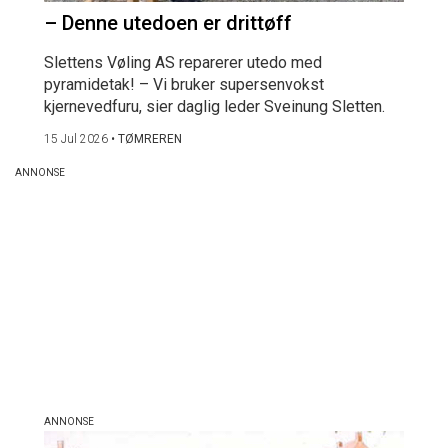
– Denne utedoen er drittøff
Slettens Vøling AS reparerer utedo med
pyramidetak! – Vi bruker supersenvokst
kjernevedfuru, sier daglig leder Sveinung Sletten.
15 Jul 2026
•
TØMREREN