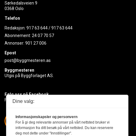
Sørkedalsveien 9
0368 Oslo
Telefon
Redaksjon:
917 63 644
/
917 63 644
Abonnement:
24 07 70 57
Annonser:
901 27 006
Epost
post@byggmesteren.as
Byggmesteren
Utgis på Byggforlaget AS.
Følg oss på Facebook
Få med deg det siste innen byggebransjen
Dine valg:
Informasjonskapsler og personvern
For å gi deg relevante annonser på vårt nettsted bruker vi
informasjon fra ditt besøk på vårt nettsted. Du kan reservere
deg mot dette under "Innstillinger".