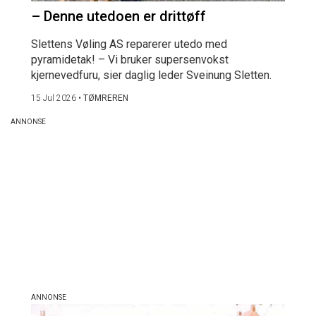
– Denne utedoen er drittøff
Slettens Vøling AS reparerer utedo med
pyramidetak! – Vi bruker supersenvokst
kjernevedfuru, sier daglig leder Sveinung Sletten.
15 Jul 2026
•
TØMREREN