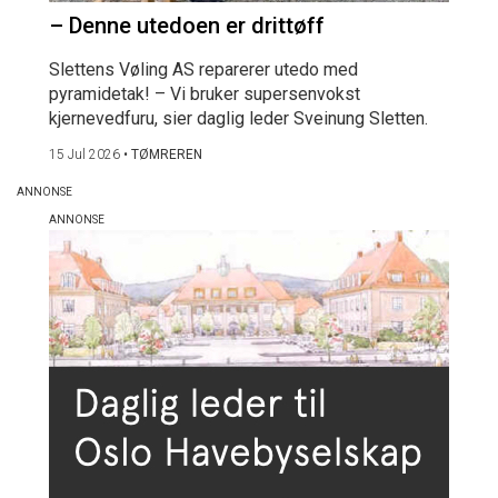
– Denne utedoen er drittøff
Slettens Vøling AS reparerer utedo med
pyramidetak! – Vi bruker supersenvokst
kjernevedfuru, sier daglig leder Sveinung Sletten.
15 Jul 2026
•
TØMREREN