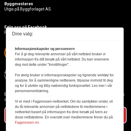
Byggmesteren
Utgis på Byggforlaget AS.
Følg oss på Facebook
Få med deg det siste innen byggebransjen
Dine valg:
Informasjonskapsler og personvern
For å gi deg relevante annonser på vårt nettsted bruker vi
informasjon fra ditt besøk på vårt nettsted. Du kan reservere
deg mot dette under "Innstillinger".
For øvrig bruker vi informasjonskapsler og lignende verktøy for
analyse, for å sammenligne nettlesere, tilpasse innhold til deg
og for å utvikle og tilby nødvendig funksjonalitet. Les mer i vår
personvernerklæring.
Byggmesteren følger Vær Varsom-plakaten og presseetikken slik
den er nedfelt i Redaktørplakaten.
Vi er med i Fagpressen-nettverket. Om du samtykker under, vil
du få relevante annonser på nettstedene til medlemmene i
nettverket basert på informasjon fra dine besøk på tvers av
Abonner på vårt nyhetsbrev
disse nettstedene. En oversikt over medlemmene finner du på
Fagpressen.no.