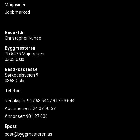
Magasiner
Jobbmarked
Redaktør
Christopher Kunøe
Byggmesteren
Pb 5475 Majorstuen
0305 Oslo
Besøksadresse
Sørkedalsveien 9
0368 Oslo
Telefon
Redaksjon:
917 63 644
/
917 63 644
Abonnement:
24 07 70 57
Annonser:
901 27 006
Epost
post@byggmesteren.as