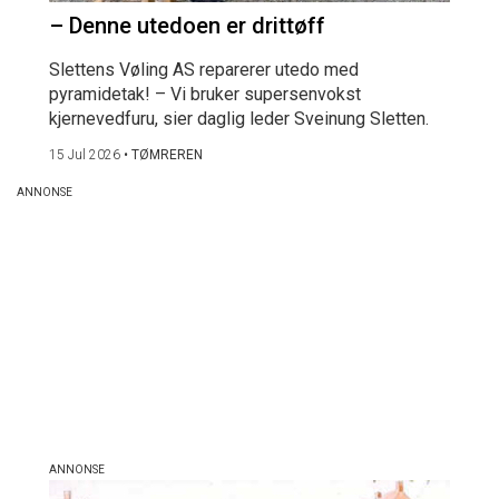
– Denne utedoen er drittøff
Slettens Vøling AS reparerer utedo med
pyramidetak! – Vi bruker supersenvokst
kjernevedfuru, sier daglig leder Sveinung Sletten.
15 Jul 2026
•
TØMREREN