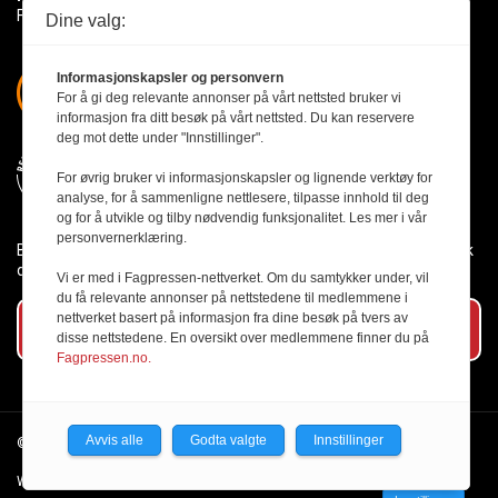
Få med deg det siste innen byggebransjen
Dine valg:
Informasjonskapsler og personvern
For å gi deg relevante annonser på vårt nettsted bruker vi
informasjon fra ditt besøk på vårt nettsted. Du kan reservere
deg mot dette under "Innstillinger".
For øvrig bruker vi informasjonskapsler og lignende verktøy for
analyse, for å sammenligne nettlesere, tilpasse innhold til deg
og for å utvikle og tilby nødvendig funksjonalitet. Les mer i vår
personvernerklæring.
Byggmesteren følger Vær Varsom-plakaten og presseetikken slik
den er nedfelt i Redaktørplakaten.
Vi er med i Fagpressen-nettverket. Om du samtykker under, vil
du få relevante annonser på nettstedene til medlemmene i
nettverket basert på informasjon fra dine besøk på tvers av
Abonner på vårt nyhetsbrev
disse nettstedene. En oversikt over medlemmene finner du på
Fagpressen.no.
Avvis alle
Godta valgte
Innstillinger
© 2026 Byggmesteren.
Personvernerklæring.
Webutvikling av Creatur