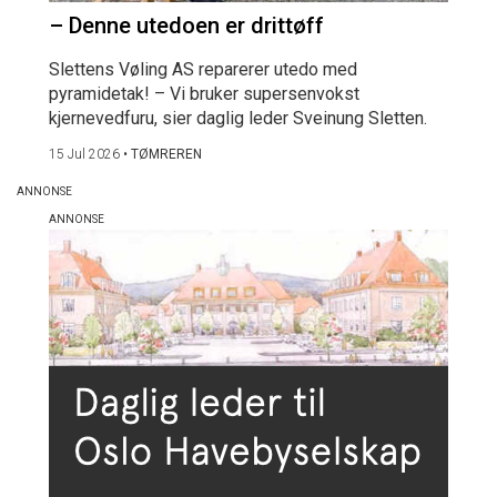
– Denne utedoen er drittøff
Slettens Vøling AS reparerer utedo med
pyramidetak! – Vi bruker supersenvokst
kjernevedfuru, sier daglig leder Sveinung Sletten.
15 Jul 2026
•
TØMREREN