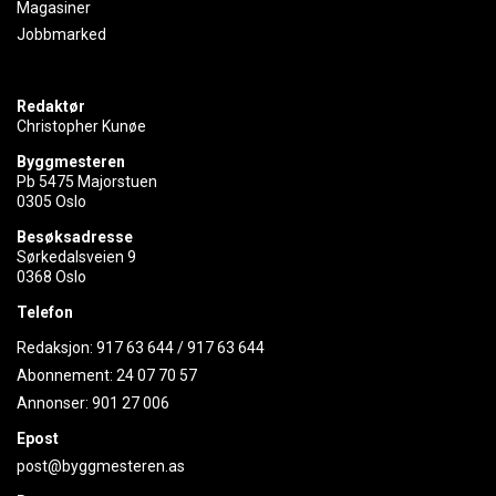
Magasiner
Jobbmarked
Redaktør
Christopher Kunøe
Byggmesteren
Pb 5475 Majorstuen
0305 Oslo
Besøksadresse
Sørkedalsveien 9
0368 Oslo
Telefon
Redaksjon:
917 63 644
/
917 63 644
Abonnement:
24 07 70 57
Annonser:
901 27 006
Epost
post@byggmesteren.as