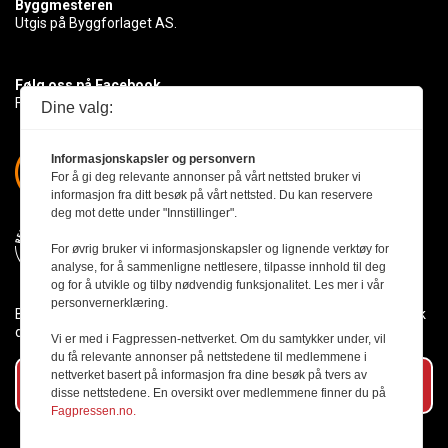
Byggmesteren
Utgis på Byggforlaget AS.
Følg oss på Facebook
Få med deg det siste innen byggebransjen
Dine valg:
Informasjonskapsler og personvern
For å gi deg relevante annonser på vårt nettsted bruker vi
informasjon fra ditt besøk på vårt nettsted. Du kan reservere
deg mot dette under "Innstillinger".
For øvrig bruker vi informasjonskapsler og lignende verktøy for
analyse, for å sammenligne nettlesere, tilpasse innhold til deg
og for å utvikle og tilby nødvendig funksjonalitet. Les mer i vår
personvernerklæring.
Byggmesteren følger Vær Varsom-plakaten og presseetikken slik
den er nedfelt i Redaktørplakaten.
Vi er med i Fagpressen-nettverket. Om du samtykker under, vil
du få relevante annonser på nettstedene til medlemmene i
nettverket basert på informasjon fra dine besøk på tvers av
Abonner på vårt nyhetsbrev
disse nettstedene. En oversikt over medlemmene finner du på
Fagpressen.no.