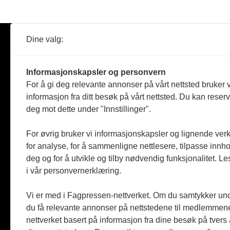
Dine valg:
Abonner
Nyheter
Tømreren
Informasjonskapsler og personvern
Reportasje
For å gi deg relevante annonser på vårt nettsted bruker v
Produkter
informasjon fra ditt besøk på vårt nettsted. Du kan reser
Kommenta
deg mot dette under "Innstillinger".
Magasiner
Jobbmark
For øvrig bruker vi informasjonskapsler og lignende ver
for analyse, for å sammenligne nettlesere, tilpasse innhol
deg og for å utvikle og tilby nødvendig funksjonalitet. L
i vår personvernerklæring.
Vi er med i Fagpressen-nettverket. Om du samtykker unde
du få relevante annonser på nettstedene til medlemmene
nettverket basert på informasjon fra dine besøk på tvers