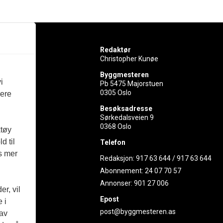
Redaktør
Christopher Kunøe
Byggmesteren
i
Pb 5475 Majorstuen
0305 Oslo
vere
rer
Besøksadresse
Sørkedalsveien 9
ed
0368 Oslo
ktøy
d til
Telefon
es mer
Redaksjon:
917 63 644
/
917 63 644
Abonnement:
24 07 70 57
Annonser:
901 27 006
r, vil
Epost
 i
post@byggmesteren.as
 av