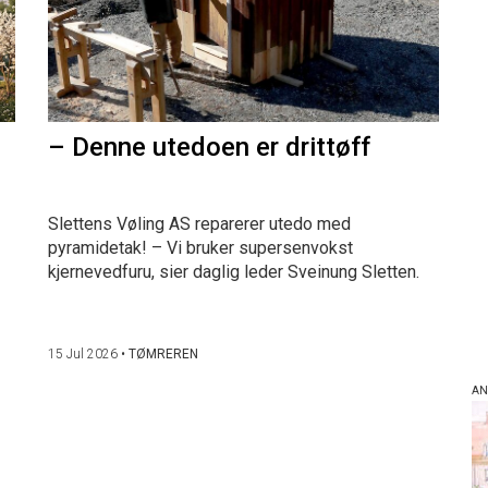
– Denne utedoen er drittøff
Slettens Vøling AS reparerer utedo med
pyramidetak! – Vi bruker supersenvokst
kjernevedfuru, sier daglig leder Sveinung Sletten.
15 Jul 2026
•
TØMREREN