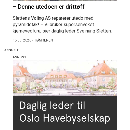
– Denne utedoen er drittøff
Slettens Vøling AS reparerer utedo med
pyramidetak! – Vi bruker supersenvokst
kjernevedfuru, sier daglig leder Sveinung Sletten.
15 Jul 2026
•
TØMREREN