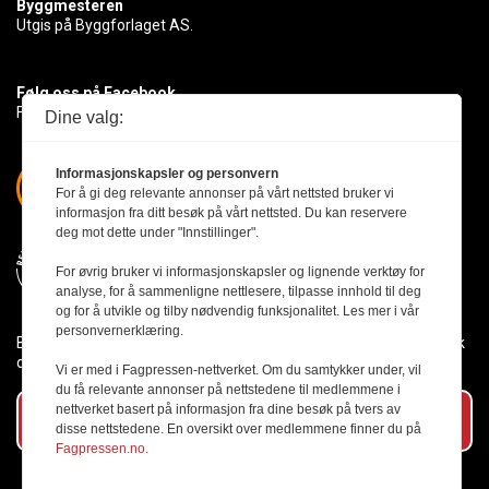
Byggmesteren
Utgis på Byggforlaget AS.
Følg oss på Facebook
Få med deg det siste innen byggebransjen
Dine valg:
Informasjonskapsler og personvern
For å gi deg relevante annonser på vårt nettsted bruker vi
informasjon fra ditt besøk på vårt nettsted. Du kan reservere
deg mot dette under "Innstillinger".
For øvrig bruker vi informasjonskapsler og lignende verktøy for
analyse, for å sammenligne nettlesere, tilpasse innhold til deg
og for å utvikle og tilby nødvendig funksjonalitet. Les mer i vår
personvernerklæring.
Byggmesteren følger Vær Varsom-plakaten og presseetikken slik
den er nedfelt i Redaktørplakaten.
Vi er med i Fagpressen-nettverket. Om du samtykker under, vil
du få relevante annonser på nettstedene til medlemmene i
nettverket basert på informasjon fra dine besøk på tvers av
Abonner på vårt nyhetsbrev
disse nettstedene. En oversikt over medlemmene finner du på
Fagpressen.no.