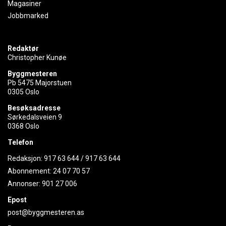
Magasiner
Jobbmarked
Redaktør
Christopher Kunøe
Byggmesteren
Pb 5475 Majorstuen
0305 Oslo
Besøksadresse
Sørkedalsveien 9
0368 Oslo
Telefon
Redaksjon:
917 63 644
/
917 63 644
Abonnement:
24 07 70 57
Annonser:
901 27 006
Epost
post@byggmesteren.as