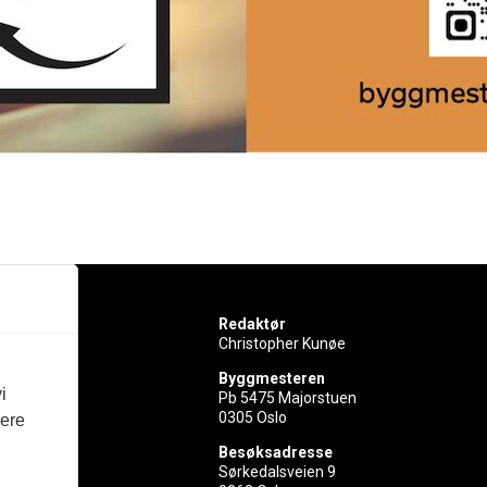
Redaktør
Christopher Kunøe
Byggmesteren
i
Pb 5475 Majorstuen
0305 Oslo
vere
rer
Besøksadresse
Sørkedalsveien 9