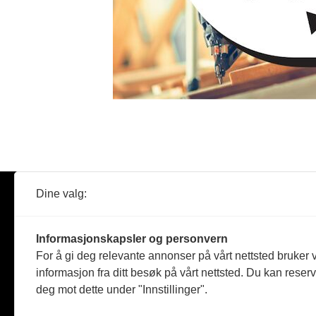
Dine valg:
Abonner
Nyheter
Tømreren
Informasjonskapsler og personvern
Reportasje
For å gi deg relevante annonser på vårt nettsted bruker v
Produkter
informasjon fra ditt besøk på vårt nettsted. Du kan reser
Kommenta
deg mot dette under "Innstillinger".
Magasiner