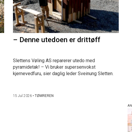
– Denne utedoen er drittøff
Slettens Vøling AS reparerer utedo med
pyramidetak! – Vi bruker supersenvokst
kjernevedfuru, sier daglig leder Sveinung Sletten.
15 Jul 2026
•
TØMREREN