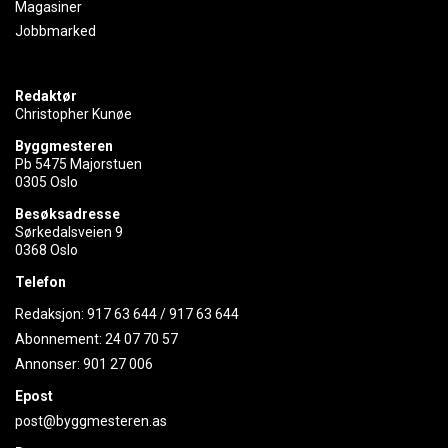
Magasiner
Jobbmarked
Redaktør
Christopher Kunøe
Byggmesteren
Pb 5475 Majorstuen
0305 Oslo
Besøksadresse
Sørkedalsveien 9
0368 Oslo
Telefon
Redaksjon:
917 63 644
/
917 63 644
Abonnement:
24 07 70 57
Annonser:
901 27 006
Epost
post@byggmesteren.as