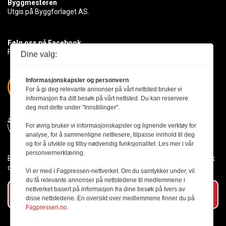
Byggmesteren
Utgis på Byggforlaget AS.
Følg oss på Facebook
Få med deg det siste innen byggebransjen
Dine valg:
Informasjonskapsler og personvern
For å gi deg relevante annonser på vårt nettsted bruker vi
informasjon fra ditt besøk på vårt nettsted. Du kan reservere
deg mot dette under "Innstillinger".
For øvrig bruker vi informasjonskapsler og lignende verktøy for
analyse, for å sammenligne nettlesere, tilpasse innhold til deg
og for å utvikle og tilby nødvendig funksjonalitet. Les mer i vår
personvernerklæring.
Byggmesteren følger Vær Varsom-plakaten og presseetikken slik
den er nedfelt i Redaktørplakaten.
Vi er med i Fagpressen-nettverket. Om du samtykker under, vil
du få relevante annonser på nettstedene til medlemmene i
nettverket basert på informasjon fra dine besøk på tvers av
Abonner på vårt nyhetsbrev
disse nettstedene. En oversikt over medlemmene finner du på
Fagpressen.no.