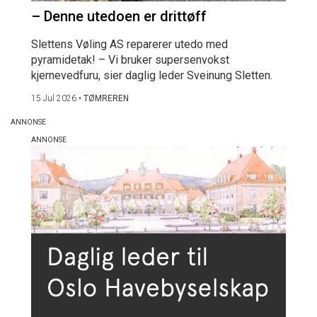
– Denne utedoen er drittøff
Slettens Vøling AS reparerer utedo med
pyramidetak! – Vi bruker supersenvokst
kjernevedfuru, sier daglig leder Sveinung Sletten.
15 Jul 2026
•
TØMREREN