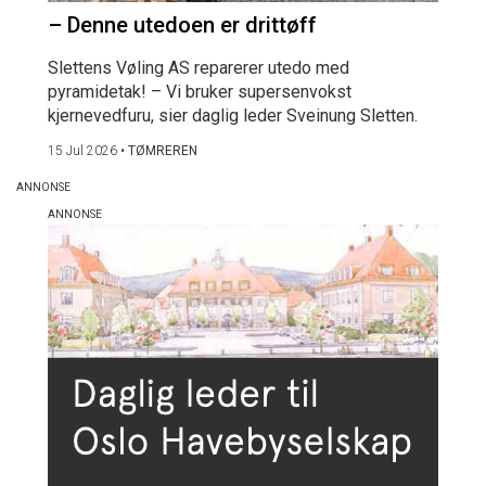
– Denne utedoen er drittøff
Slettens Vøling AS reparerer utedo med
pyramidetak! – Vi bruker supersenvokst
kjernevedfuru, sier daglig leder Sveinung Sletten.
15 Jul 2026
•
TØMREREN