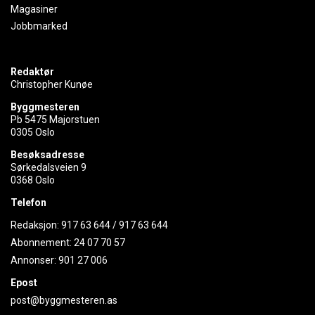
Magasiner
Jobbmarked
Redaktør
Christopher Kunøe
Byggmesteren
Pb 5475 Majorstuen
0305 Oslo
Besøksadresse
Sørkedalsveien 9
0368 Oslo
Telefon
Redaksjon:
917 63 644
/
917 63 644
Abonnement:
24 07 70 57
Annonser:
901 27 006
Epost
post@byggmesteren.as