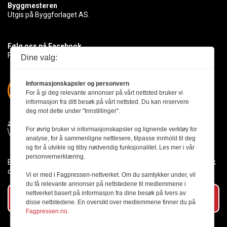
Byggmesteren
Utgis på Byggforlaget AS.
Følg oss på Facebook
Få med deg det siste innen byggebransjen
Dine valg:
Informasjonskapsler og personvern
For å gi deg relevante annonser på vårt nettsted bruker vi
informasjon fra ditt besøk på vårt nettsted. Du kan reservere
deg mot dette under "Innstillinger".
For øvrig bruker vi informasjonskapsler og lignende verktøy for
analyse, for å sammenligne nettlesere, tilpasse innhold til deg
og for å utvikle og tilby nødvendig funksjonalitet. Les mer i vår
personvernerklæring.
Byggmesteren følger Vær Varsom-plakaten og presseetikken slik
den er nedfelt i Redaktørplakaten.
Vi er med i Fagpressen-nettverket. Om du samtykker under, vil
du få relevante annonser på nettstedene til medlemmene i
nettverket basert på informasjon fra dine besøk på tvers av
Abonner på vårt nyhetsbrev
disse nettstedene. En oversikt over medlemmene finner du på
Fagpressen.no.