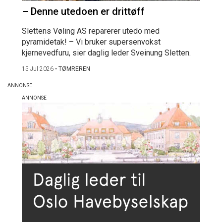
– Denne utedoen er drittøff
Slettens Vøling AS reparerer utedo med
pyramidetak! – Vi bruker supersenvokst
kjernevedfuru, sier daglig leder Sveinung Sletten.
15 Jul 2026
•
TØMREREN