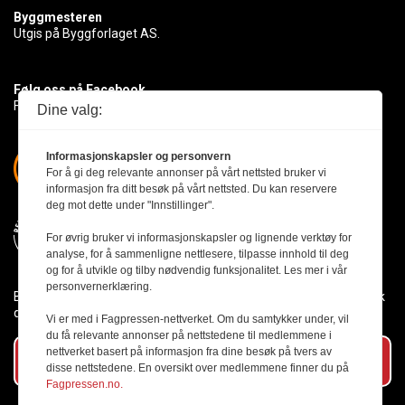
Byggmesteren
Utgis på Byggforlaget AS.
Følg oss på Facebook
Få med deg det siste innen byggebransjen
Dine valg:
Informasjonskapsler og personvern
For å gi deg relevante annonser på vårt nettsted bruker vi
informasjon fra ditt besøk på vårt nettsted. Du kan reservere
deg mot dette under "Innstillinger".
For øvrig bruker vi informasjonskapsler og lignende verktøy for
analyse, for å sammenligne nettlesere, tilpasse innhold til deg
og for å utvikle og tilby nødvendig funksjonalitet. Les mer i vår
personvernerklæring.
Byggmesteren følger Vær Varsom-plakaten og presseetikken slik
den er nedfelt i Redaktørplakaten.
Vi er med i Fagpressen-nettverket. Om du samtykker under, vil
du få relevante annonser på nettstedene til medlemmene i
nettverket basert på informasjon fra dine besøk på tvers av
Abonner på vårt nyhetsbrev
disse nettstedene. En oversikt over medlemmene finner du på
Fagpressen.no.