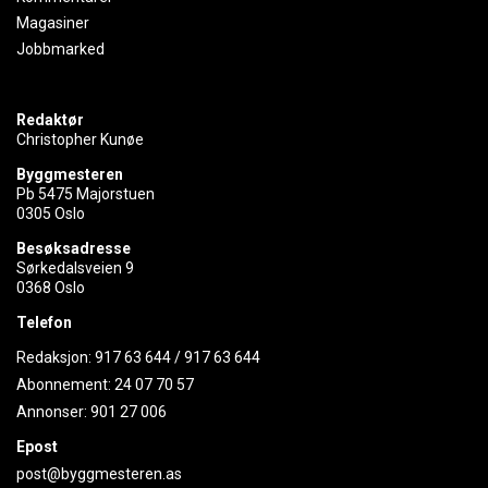
Magasiner
Jobbmarked
Redaktør
Christopher Kunøe
Byggmesteren
Pb 5475 Majorstuen
0305 Oslo
Besøksadresse
Sørkedalsveien 9
0368 Oslo
Telefon
Redaksjon:
917 63 644
/
917 63 644
Abonnement:
24 07 70 57
Annonser:
901 27 006
Epost
post@byggmesteren.as