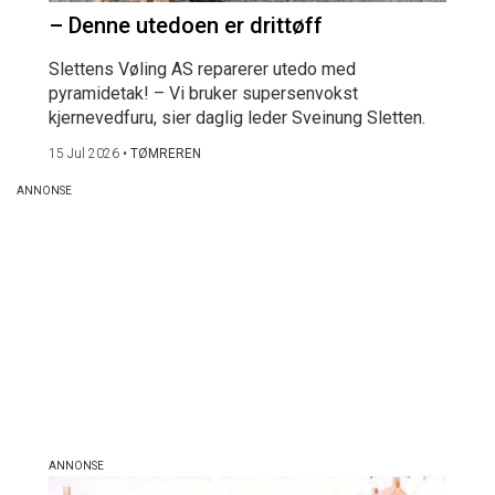
– Denne utedoen er drittøff
Slettens Vøling AS reparerer utedo med
pyramidetak! – Vi bruker supersenvokst
kjernevedfuru, sier daglig leder Sveinung Sletten.
15 Jul 2026
•
TØMREREN