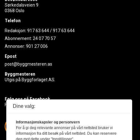
Sørkedalsveien 9
0368 Oslo
Telefon
Redaksjon:
917 63 644
/
917 63 644
Abonnement:
24 07 70 57
Annonser:
901 27 006
Epost
post@byggmesteren.as
Byggmesteren
Utgis på Byggforlaget AS.
Følg oss på Facebook
Få med deg det siste innen byggebransjen
Dine valg:
Informasjonskapsler og personvern
For å gi deg relevante annonser på vårt nettsted bruker vi
informasjon fra ditt besøk på vårt nettsted. Du kan reservere
deg mot dette under "Innstillinger".