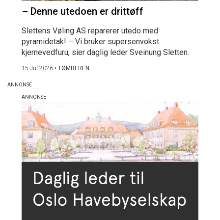
– Denne utedoen er drittøff
Slettens Vøling AS reparerer utedo med
pyramidetak! – Vi bruker supersenvokst
kjernevedfuru, sier daglig leder Sveinung Sletten.
15 Jul 2026
•
TØMREREN