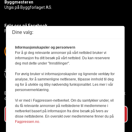
Byggmesteren
Utgis på Byggforlaget AS.
Følg oss på Facebook
Få med deg det siste innen byggebransjen
Dine valg:
Informasjonskapsler og personvern
For å gi deg relevante annonser på vårt nettsted bruker vi
informasjon fra ditt besøk på vårt nettsted. Du kan reservere
deg mot dette under "Innstillinger".
For øvrig bruker vi informasjonskapsler og lignende verktøy for
analyse, for å sammenligne nettlesere, tilpasse innhold til deg
og for å utvikle og tilby nødvendig funksjonalitet. Les mer i vår
personvernerklæring.
Byggmesteren følger Vær Varsom-plakaten og presseetikken slik
den er nedfelt i Redaktørplakaten.
Vi er med i Fagpressen-nettverket. Om du samtykker under, vil
du få relevante annonser på nettstedene til medlemmene i
nettverket basert på informasjon fra dine besøk på tvers av
Abonner på vårt nyhetsbrev
disse nettstedene. En oversikt over medlemmene finner du på
Fagpressen.no.