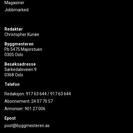
Magasiner
Jobbmarked
Redaktør
Christopher Kunøe
Byggmesteren
Pb 5475 Majorstuen
0305 Oslo
Besøksadresse
Sørkedalsveien 9
0368 Oslo
Telefon
Redaksjon:
917 63 644
/
917 63 644
Abonnement:
24 07 70 57
Annonser:
901 27 006
Epost
post@byggmesteren.as