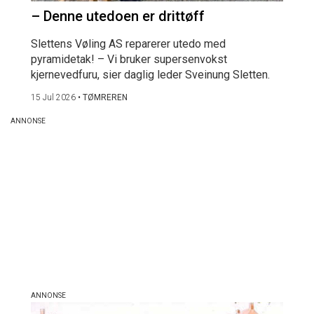
– Denne utedoen er drittøff
Slettens Vøling AS reparerer utedo med
pyramidetak! – Vi bruker supersenvokst
kjernevedfuru, sier daglig leder Sveinung Sletten.
15 Jul 2026
•
TØMREREN