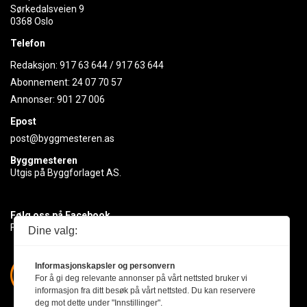
Sørkedalsveien 9
0368 Oslo
Telefon
Redaksjon:
917 63 644
/
917 63 644
Abonnement:
24 07 70 57
Annonser:
901 27 006
Epost
post@byggmesteren.as
Byggmesteren
Utgis på Byggforlaget AS.
Følg oss på Facebook
Få med deg det siste innen byggebransjen
Dine valg:
Informasjonskapsler og personvern
For å gi deg relevante annonser på vårt nettsted bruker vi
informasjon fra ditt besøk på vårt nettsted. Du kan reservere
deg mot dette under "Innstillinger".