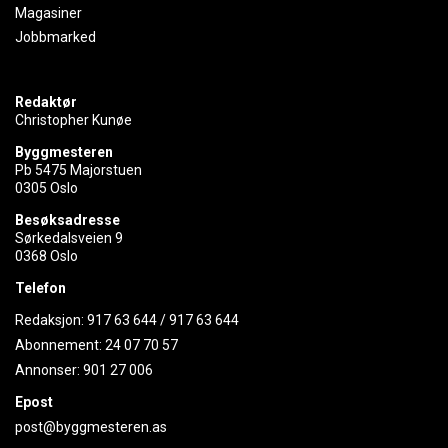
Magasiner
Jobbmarked
Redaktør
Christopher Kunøe
Byggmesteren
Pb 5475 Majorstuen
0305 Oslo
Besøksadresse
Sørkedalsveien 9
0368 Oslo
Telefon
Redaksjon:
917 63 644
/
917 63 644
Abonnement:
24 07 70 57
Annonser:
901 27 006
Epost
post@byggmesteren.as