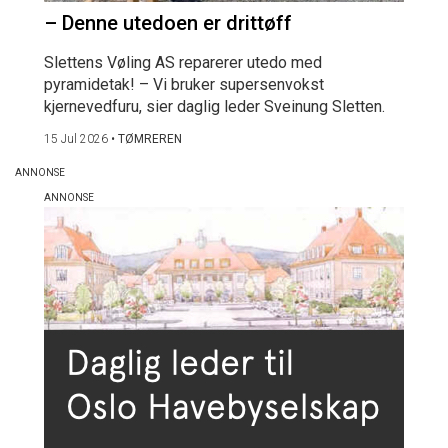
– Denne utedoen er drittøff
Slettens Vøling AS reparerer utedo med
pyramidetak! – Vi bruker supersenvokst
kjernevedfuru, sier daglig leder Sveinung Sletten.
15 Jul 2026
•
TØMREREN