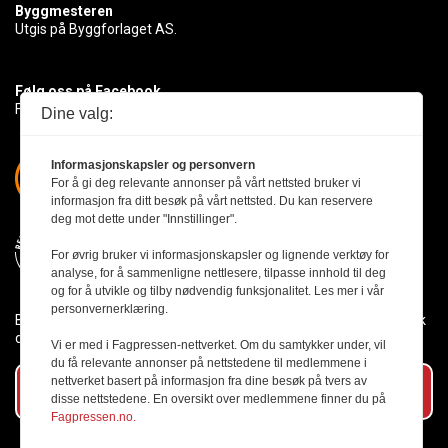
Byggmesteren
Utgis på Byggforlaget AS.
Følg oss på Facebook
Få med deg det siste innen byggebransjen
Dine valg:
Informasjonskapsler og personvern
For å gi deg relevante annonser på vårt nettsted bruker vi
informasjon fra ditt besøk på vårt nettsted. Du kan reservere
deg mot dette under "Innstillinger".
For øvrig bruker vi informasjonskapsler og lignende verktøy for
analyse, for å sammenligne nettlesere, tilpasse innhold til deg
og for å utvikle og tilby nødvendig funksjonalitet. Les mer i vår
personvernerklæring.
Byggmesteren følger Vær Varsom-plakaten og presseetikken slik
den er nedfelt i Redaktørplakaten.
Vi er med i Fagpressen-nettverket. Om du samtykker under, vil
du få relevante annonser på nettstedene til medlemmene i
nettverket basert på informasjon fra dine besøk på tvers av
Abonner på vårt nyhetsbrev
disse nettstedene. En oversikt over medlemmene finner du på
Fagpressen.no.