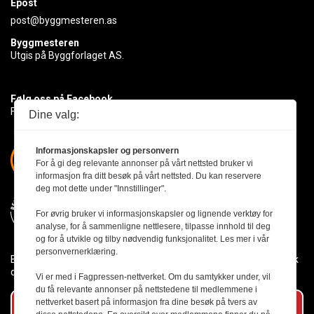
Epost
post@byggmesteren.as
Byggmesteren
Utgis på Byggforlaget AS.
Følg oss på Facebook
Få med deg det siste innen byggebransjen
Dine valg:
Informasjonskapsler og personvern
For å gi deg relevante annonser på vårt nettsted bruker vi
informasjon fra ditt besøk på vårt nettsted. Du kan reservere
deg mot dette under "Innstillinger".
For øvrig bruker vi informasjonskapsler og lignende verktøy for
analyse, for å sammenligne nettlesere, tilpasse innhold til deg
og for å utvikle og tilby nødvendig funksjonalitet. Les mer i vår
personvernerklæring.
Byggmesteren følger Vær Varsom-plakaten og presseetikken slik
den er nedfelt i Redaktørplakaten.
Vi er med i Fagpressen-nettverket. Om du samtykker under, vil
du få relevante annonser på nettstedene til medlemmene i
nettverket basert på informasjon fra dine besøk på tvers av
Abonner på vårt nyhetsbrev