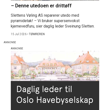
– Denne utedoen er drittøff
Slettens Vøling AS reparerer utedo med
pyramidetak! – Vi bruker supersenvokst
kjernevedfuru, sier daglig leder Sveinung Sletten.
15 Jul 2026
•
TØMREREN