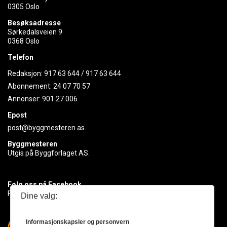
0305 Oslo
Besøksadresse
Sørkedalsveien 9
0368 Oslo
Telefon
Redaksjon:
917 63 644
/
917 63 644
Abonnement:
24 07 70 57
Annonser:
901 27 006
Epost
post@byggmesteren.as
Byggmesteren
Utgis på Byggforlaget AS.
Følg oss på Facebook
Få med deg det siste innen byggebransjen
Dine valg:
Informasjonskapsler og personvern