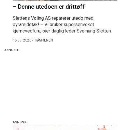
– Denne utedoen er drittøff
Slettens Vøling AS reparerer utedo med
pyramidetak! – Vi bruker supersenvokst
kjernevedfuru, sier daglig leder Sveinung Sletten.
15 Jul 2026
•
TØMREREN