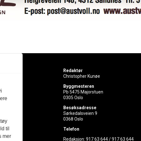
Redaktør
Christopher Kunøe
Byggmesteren
i
Pb 5475 Majorstuen
0305 Oslo
vere
rer
Besøksadresse
Sørkedalsveien 9
ed
0368 Oslo
ktøy
d til
Telefon
es mer
Redaksjon:
917 63 644
/
917 63 644