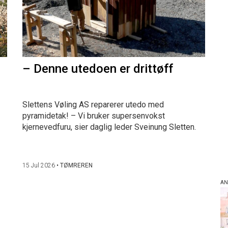
– Denne utedoen er drittøff
Slettens Vøling AS reparerer utedo med
pyramidetak! – Vi bruker supersenvokst
kjernevedfuru, sier daglig leder Sveinung Sletten.
15 Jul 2026
•
TØMREREN