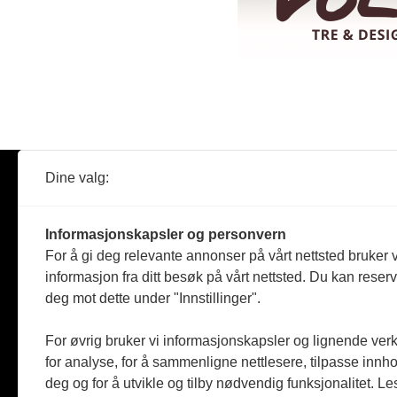
Dine valg:
Abonner
Nyheter
Tømreren
Informasjonskapsler og personvern
Reportasje
For å gi deg relevante annonser på vårt nettsted bruker v
Produkter
informasjon fra ditt besøk på vårt nettsted. Du kan reser
Kommenta
deg mot dette under "Innstillinger".
Magasiner
Jobbmark
For øvrig bruker vi informasjonskapsler og lignende ver
for analyse, for å sammenligne nettlesere, tilpasse innhol
deg og for å utvikle og tilby nødvendig funksjonalitet. L