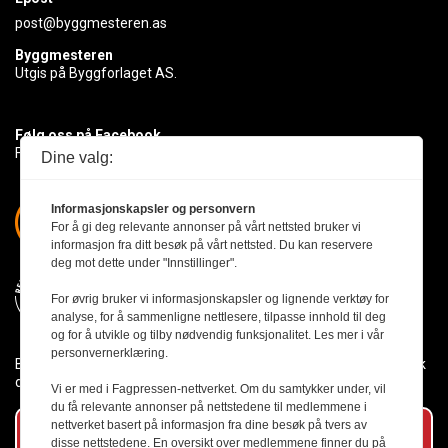
post@byggmesteren.as
Byggmesteren
Utgis på Byggforlaget AS.
Følg oss på Facebook
Få med deg det siste innen byggebransjen
Dine valg:
Informasjonskapsler og personvern
For å gi deg relevante annonser på vårt nettsted bruker vi
informasjon fra ditt besøk på vårt nettsted. Du kan reservere
deg mot dette under "Innstillinger".
For øvrig bruker vi informasjonskapsler og lignende verktøy for
analyse, for å sammenligne nettlesere, tilpasse innhold til deg
og for å utvikle og tilby nødvendig funksjonalitet. Les mer i vår
personvernerklæring.
Byggmesteren følger Vær Varsom-plakaten og presseetikken slik
den er nedfelt i Redaktørplakaten.
Vi er med i Fagpressen-nettverket. Om du samtykker under, vil
du få relevante annonser på nettstedene til medlemmene i
nettverket basert på informasjon fra dine besøk på tvers av
Abonner på vårt nyhetsbrev
disse nettstedene. En oversikt over medlemmene finner du på