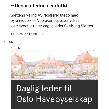
– Denne utedoen er drittøff
Slettens Vøling AS reparerer utedo med
pyramidetak! – Vi bruker supersenvokst
kjernevedfuru, sier daglig leder Sveinung Sletten.
15 Jul 2026
•
TØMREREN