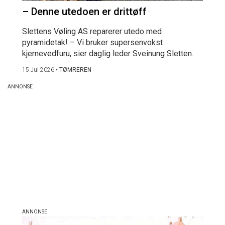
– Denne utedoen er drittøff
Slettens Vøling AS reparerer utedo med
pyramidetak! – Vi bruker supersenvokst
kjernevedfuru, sier daglig leder Sveinung Sletten.
15 Jul 2026
•
TØMREREN