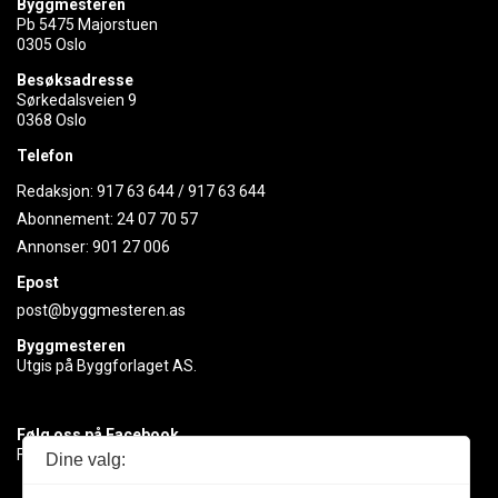
Byggmesteren
Pb 5475 Majorstuen
0305 Oslo
Besøksadresse
Sørkedalsveien 9
0368 Oslo
Telefon
Redaksjon:
917 63 644
/
917 63 644
Abonnement:
24 07 70 57
Annonser:
901 27 006
Epost
post@byggmesteren.as
Byggmesteren
Utgis på Byggforlaget AS.
Følg oss på Facebook
Få med deg det siste innen byggebransjen
Dine valg: