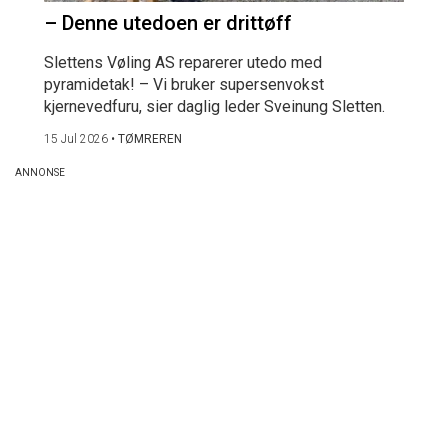
– Denne utedoen er drittøff
Slettens Vøling AS reparerer utedo med
pyramidetak! – Vi bruker supersenvokst
kjernevedfuru, sier daglig leder Sveinung Sletten.
15 Jul 2026
•
TØMREREN