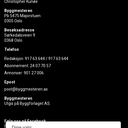
Christopher Kunøe
Byggmesteren
Pb 5475 Majorstuen
0305 Oslo
Besøksadresse
Sørkedalsveien 9
0368 Oslo
Telefon
Redaksjon:
917 63 644
/
917 63 644
Abonnement:
24 07 70 57
Annonser:
901 27 006
Epost
post@byggmesteren.as
Byggmesteren
Utgis på Byggforlaget AS.
Følg oss på Facebook
Få med deg det siste innen byggebransjen
Dine valg: