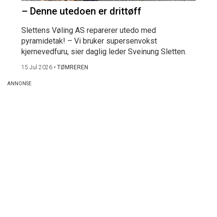
– Denne utedoen er drittøff
Slettens Vøling AS reparerer utedo med
pyramidetak! – Vi bruker supersenvokst
kjernevedfuru, sier daglig leder Sveinung Sletten.
15 Jul 2026
•
TØMREREN