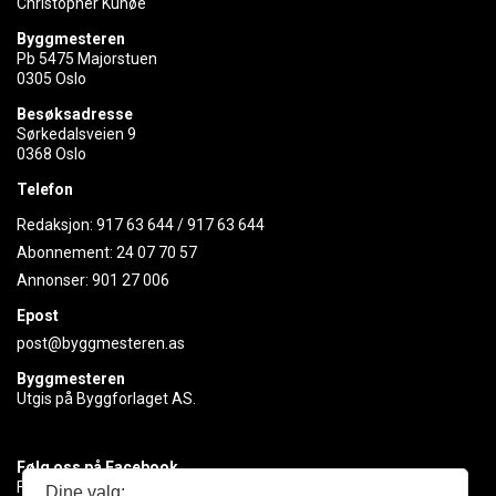
Christopher Kunøe
Byggmesteren
Pb 5475 Majorstuen
0305 Oslo
Besøksadresse
Sørkedalsveien 9
0368 Oslo
Telefon
Redaksjon:
917 63 644
/
917 63 644
Abonnement:
24 07 70 57
Annonser:
901 27 006
Epost
post@byggmesteren.as
Byggmesteren
Utgis på Byggforlaget AS.
Følg oss på Facebook
Få med deg det siste innen byggebransjen
Dine valg: