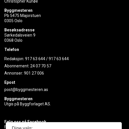
Christopher Kunøe
Byggmesteren
Pb 5475 Majorstuen
0305 Oslo
Besøksadresse
Sørkedalsveien 9
0368 Oslo
Telefon
Redaksjon:
917 63 644
/
917 63 644
Abonnement:
24 07 70 57
Annonser:
901 27 006
Epost
post@byggmesteren.as
Byggmesteren
Utgis på Byggforlaget AS.
Følg oss på Facebook
Få med deg det siste innen byggebransjen
Dine valg: