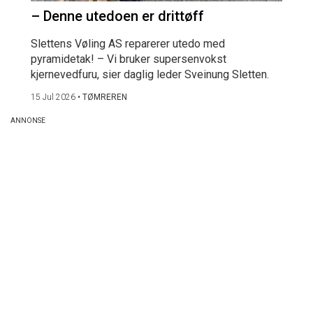
– Denne utedoen er drittøff
Slettens Vøling AS reparerer utedo med
pyramidetak! – Vi bruker supersenvokst
kjernevedfuru, sier daglig leder Sveinung Sletten.
15 Jul 2026
•
TØMREREN