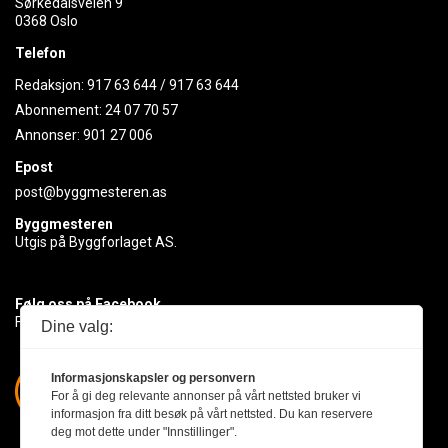
Sørkedalsveien 9
0368 Oslo
Telefon
Redaksjon:
917 63 644
/
917 63 644
Abonnement:
24 07 70 57
Annonser:
901 27 006
Epost
post@byggmesteren.as
Byggmesteren
Utgis på Byggforlaget AS.
Følg oss på Facebook
Få med deg det siste innen byggebransjen
Dine valg:
Informasjonskapsler og personvern
For å gi deg relevante annonser på vårt nettsted bruker vi
informasjon fra ditt besøk på vårt nettsted. Du kan reservere
deg mot dette under "Innstillinger".