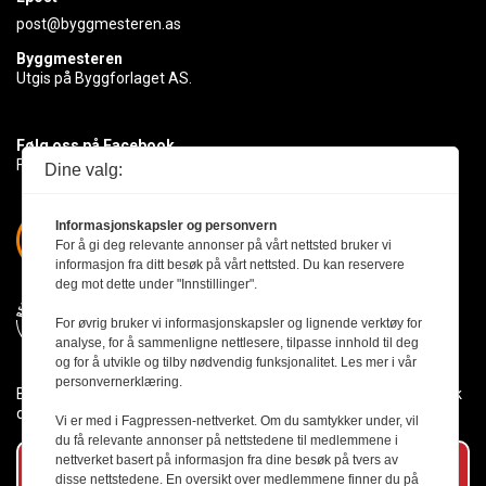
post@byggmesteren.as
Byggmesteren
Utgis på Byggforlaget AS.
Følg oss på Facebook
Få med deg det siste innen byggebransjen
Dine valg:
Informasjonskapsler og personvern
For å gi deg relevante annonser på vårt nettsted bruker vi
informasjon fra ditt besøk på vårt nettsted. Du kan reservere
deg mot dette under "Innstillinger".
For øvrig bruker vi informasjonskapsler og lignende verktøy for
analyse, for å sammenligne nettlesere, tilpasse innhold til deg
og for å utvikle og tilby nødvendig funksjonalitet. Les mer i vår
personvernerklæring.
Byggmesteren følger Vær Varsom-plakaten og presseetikken slik
den er nedfelt i Redaktørplakaten.
Vi er med i Fagpressen-nettverket. Om du samtykker under, vil
du få relevante annonser på nettstedene til medlemmene i
nettverket basert på informasjon fra dine besøk på tvers av
Abonner på vårt nyhetsbrev
disse nettstedene. En oversikt over medlemmene finner du på