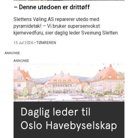
– Denne utedoen er drittøff
Slettens Vøling AS reparerer utedo med
pyramidetak! – Vi bruker supersenvokst
kjernevedfuru, sier daglig leder Sveinung Sletten.
15 Jul 2026
•
TØMREREN