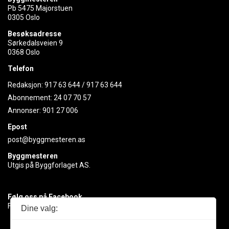
Pb 5475 Majorstuen
0305 Oslo
Besøksadresse
Sørkedalsveien 9
0368 Oslo
Telefon
Redaksjon:
917 63 644
/
917 63 644
Abonnement:
24 07 70 57
Annonser:
901 27 006
Epost
post@byggmesteren.as
Byggmesteren
Utgis på Byggforlaget AS.
Følg oss på Facebook
Få med deg det siste innen byggebransjen
Dine valg: