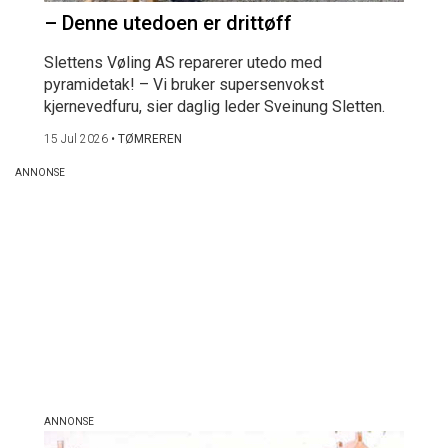
– Denne utedoen er drittøff
Slettens Vøling AS reparerer utedo med
pyramidetak! – Vi bruker supersenvokst
kjernevedfuru, sier daglig leder Sveinung Sletten.
15 Jul 2026
•
TØMREREN