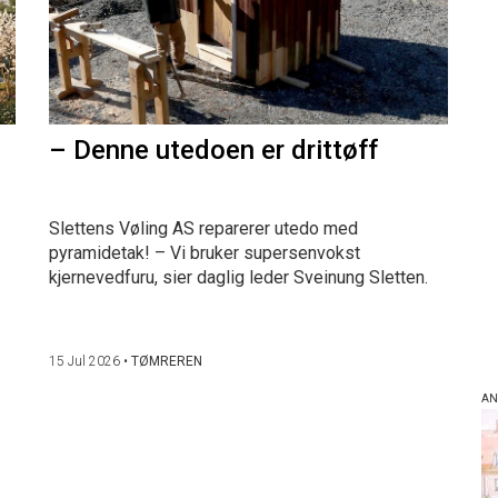
– Denne utedoen er drittøff
Slettens Vøling AS reparerer utedo med
pyramidetak! – Vi bruker supersenvokst
kjernevedfuru, sier daglig leder Sveinung Sletten.
15 Jul 2026
•
TØMREREN