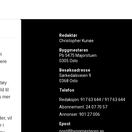
Redaktør
Christopher Kunøe
Byggmesteren
i
Pb 5475 Majorstuen
0305 Oslo
vere
rer
Besøksadresse
Sørkedalsveien 9
ed
0368 Oslo
ktøy
d til
Telefon
es mer
Redaksjon:
917 63 644
/
917 63 644
Abonnement:
24 07 70 57
Annonser:
901 27 006
r, vil
Epost
 i
post@byggmesteren.as