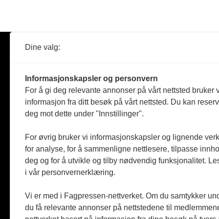
Dine valg:
Abonner
Nyheter
Tømreren
Informasjonskapsler og personvern
Reportasje
For å gi deg relevante annonser på vårt nettsted bruker v
Produkter
informasjon fra ditt besøk på vårt nettsted. Du kan reser
Kommenta
deg mot dette under "Innstillinger".
Magasiner
Jobbmark
For øvrig bruker vi informasjonskapsler og lignende ver
for analyse, for å sammenligne nettlesere, tilpasse innhol
deg og for å utvikle og tilby nødvendig funksjonalitet. L
i vår personvernerklæring.
Vi er med i Fagpressen-nettverket. Om du samtykker unde
du få relevante annonser på nettstedene til medlemmene