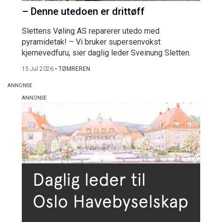
– Denne utedoen er drittøff
Slettens Vøling AS reparerer utedo med
pyramidetak! – Vi bruker supersenvokst
kjernevedfuru, sier daglig leder Sveinung Sletten.
15 Jul 2026
•
TØMREREN