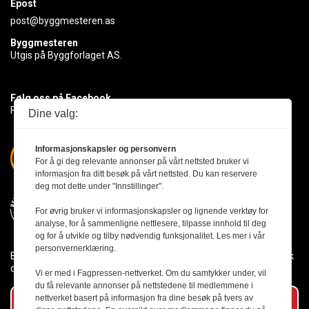
Epost
post@byggmesteren.as
Byggmesteren
Utgis på Byggforlaget AS.
Følg oss på Facebook
Få med deg det siste innen byggebransjen
Dine valg:
Informasjonskapsler og personvern
For å gi deg relevante annonser på vårt nettsted bruker vi
informasjon fra ditt besøk på vårt nettsted. Du kan reservere
deg mot dette under "Innstillinger".
For øvrig bruker vi informasjonskapsler og lignende verktøy for
analyse, for å sammenligne nettlesere, tilpasse innhold til deg
og for å utvikle og tilby nødvendig funksjonalitet. Les mer i vår
personvernerklæring.
Byggmesteren følger Vær Varsom-plakaten og presseetikken slik
den er nedfelt i Redaktørplakaten.
Vi er med i Fagpressen-nettverket. Om du samtykker under, vil
du få relevante annonser på nettstedene til medlemmene i
nettverket basert på informasjon fra dine besøk på tvers av
Abonner på vårt nyhetsbrev