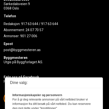
Sørkedalsveien 9
0368 Oslo
Telefon
Redaksjon:
917 63 644
/
917 63 644
Abonnement:
24 07 70 57
Annonser:
901 27 006
Epost
post@byggmesteren.as
Byggmesteren
Utgis på Byggforlaget AS.
Følg oss på Facebook
Få med deg det siste innen byggebransjen
Dine valg:
Informasjonskapsler og personvern
For å gi deg relevante annonser på vårt nettsted bruker vi
informasjon fra ditt besøk på vårt nettsted. Du kan reservere
deg mot dette under "Innstillinger".