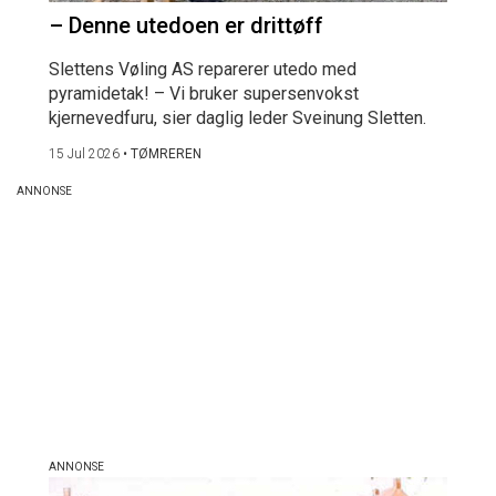
– Denne utedoen er drittøff
Slettens Vøling AS reparerer utedo med
pyramidetak! – Vi bruker supersenvokst
kjernevedfuru, sier daglig leder Sveinung Sletten.
15 Jul 2026
•
TØMREREN