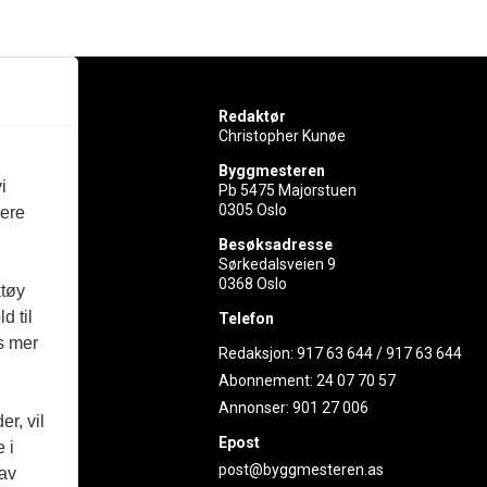
Redaktør
Christopher Kunøe
Byggmesteren
i
Pb 5475 Majorstuen
0305 Oslo
vere
rer
Besøksadresse
Sørkedalsveien 9
ed
0368 Oslo
ktøy
d til
Telefon
es mer
Redaksjon:
917 63 644
/
917 63 644
Abonnement:
24 07 70 57
Annonser:
901 27 006
r, vil
Epost
 i
post@byggmesteren.as
 av