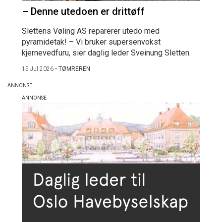
– Denne utedoen er drittøff
Slettens Vøling AS reparerer utedo med
pyramidetak! – Vi bruker supersenvokst
kjernevedfuru, sier daglig leder Sveinung Sletten.
15 Jul 2026
•
TØMREREN