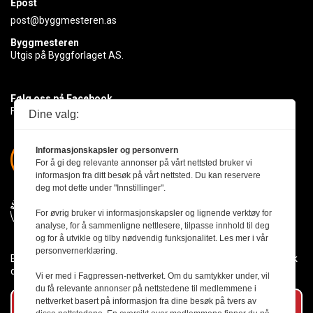
Epost
post@byggmesteren.as
Byggmesteren
Utgis på Byggforlaget AS.
Følg oss på Facebook
Få med deg det siste innen byggebransjen
Dine valg:
Informasjonskapsler og personvern
For å gi deg relevante annonser på vårt nettsted bruker vi
informasjon fra ditt besøk på vårt nettsted. Du kan reservere
deg mot dette under "Innstillinger".
For øvrig bruker vi informasjonskapsler og lignende verktøy for
analyse, for å sammenligne nettlesere, tilpasse innhold til deg
og for å utvikle og tilby nødvendig funksjonalitet. Les mer i vår
personvernerklæring.
Byggmesteren følger Vær Varsom-plakaten og presseetikken slik
den er nedfelt i Redaktørplakaten.
Vi er med i Fagpressen-nettverket. Om du samtykker under, vil
du få relevante annonser på nettstedene til medlemmene i
nettverket basert på informasjon fra dine besøk på tvers av
Abonner på vårt nyhetsbrev