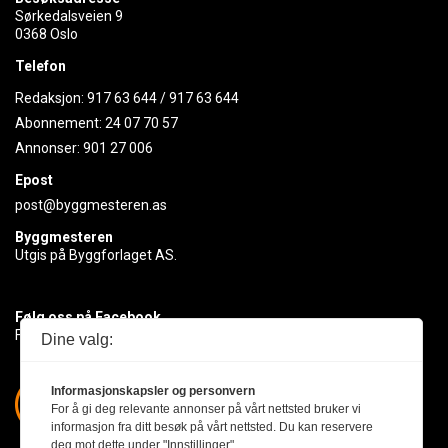
Sørkedalsveien 9
0368 Oslo
Telefon
Redaksjon:
917 63 644
/
917 63 644
Abonnement:
24 07 70 57
Annonser:
901 27 006
Epost
post@byggmesteren.as
Byggmesteren
Utgis på Byggforlaget AS.
Følg oss på Facebook
Få med deg det siste innen byggebransjen
Dine valg:
Informasjonskapsler og personvern
For å gi deg relevante annonser på vårt nettsted bruker vi
informasjon fra ditt besøk på vårt nettsted. Du kan reservere
deg mot dette under "Innstillinger".