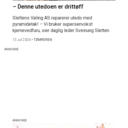
– Denne utedoen er drittøff
Slettens Vøling AS reparerer utedo med
pyramidetak! – Vi bruker supersenvokst
kjernevedfuru, sier daglig leder Sveinung Sletten.
15 Jul 2026
•
TØMREREN