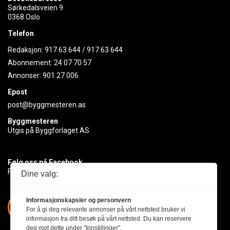
Sørkedalsveien 9
0368 Oslo
Telefon
Redaksjon:
917 63 644
/
917 63 644
Abonnement:
24 07 70 57
Annonser:
901 27 006
Epost
post@byggmesteren.as
Byggmesteren
Utgis på Byggforlaget AS.
Følg oss på Facebook
Få med deg det siste innen byggebransjen
Dine valg:
Informasjonskapsler og personvern
For å gi deg relevante annonser på vårt nettsted bruker vi
informasjon fra ditt besøk på vårt nettsted. Du kan reservere
deg mot dette under "Innstillinger".