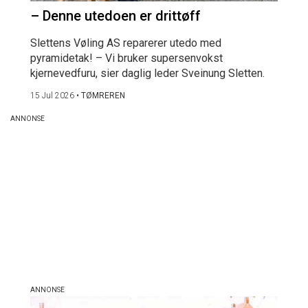
– Denne utedoen er drittøff
Slettens Vøling AS reparerer utedo med
pyramidetak! – Vi bruker supersenvokst
kjernevedfuru, sier daglig leder Sveinung Sletten.
15 Jul 2026
•
TØMREREN